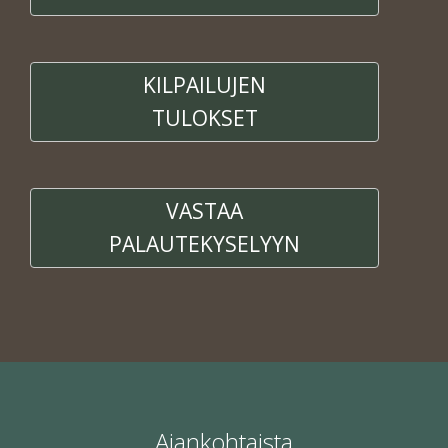
OHJELMA
OHJELMAOPAS 2016
KILPAILUJEN
OHJELMA
TULOKSET
PELIT
CROSSGAMES
KOKEMUSPISTE
VASTAA
PROPPINÄYTTELY
PALAUTEKYSELYYN
SKENAARIOKILPAILU
KILPAILUJEN TULOKSET
KÄVIJÄLLE
TAPAHTUMAPAIKKA JA SAAPUMINEN
MAJOITUS
Ajankohtaista