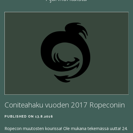
RUOKA JA JUOMA
LASTEN ROPECON
ESTEETTÖMYYS
TURVALLISUUS JA VIIHTYVYYS
HÄIRINNÄNVASTAINEN LINJAUS
USEIN KYSYTTYÄ
VAPAAEHTOISILLE
OHJELMAN­JÄRJESTÄJÄKSI
PELINJOHTAJAKSI
TYÖVOIMAKSI
Coniteahaku vuoden 2017 Ropeconiin
LIPUT
PUBLISHED ON 13.8.2016
BLOGI
Ropecon muutosten kourissa! Ole mukana tekemässä uutta! 24.
MEDIALLE