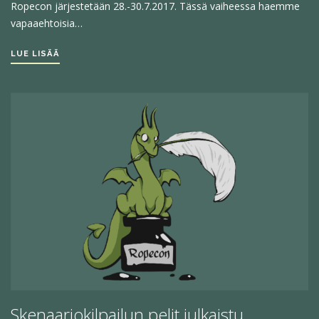
Ropecon järjestetään 28.-30.7.2017. Tässä vaiheessa haemme
OTA YHTEYTTÄ
vapaaehtoisia…
LUE LISÄÄ
Skenaariokilpailun pelit julkaistu