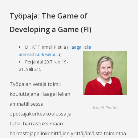
Työpaja: The Game of
Developing a Game (FI)
DI, KTT Irmeli Pietilä (
Haaga­Helia
ammattikorkeakoulu
)
Perjantai 29.7. klo 19-
21, Sali 215
Työpajan vetäjä toimii
kouluttajana Haaga­Helian
ammatillisessa
Irmeli Pietilä
opettajakorkeakoulussa ja
tutkii harrastuksenaan
harrastajapelinkehittäjien yrittäjämäistä toimintaa.