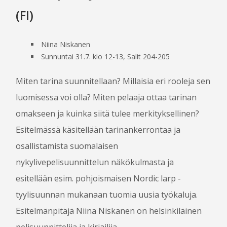
(FI)
Niina Niskanen
Sunnuntai 31.7. klo 12-13, Salit 204-205
Miten tarina suunnitellaan? Millaisia eri rooleja sen
luomisessa voi olla? Miten pelaaja ottaa tarinan
omakseen ja kuinka siitä tulee merkityksellinen?
Esitelmässä käsitellään tarinankerrontaa ja
osallistamista suomalaisen
nykylivepelisuunnittelun näkökulmasta ja
esitellään esim. pohjoismaisen Nordic larp -
tyylisuunnan mukanaan tuomia uusia työkaluja.
Esitelmänpitäjä Niina Niskanen on helsinkiläinen
pelisuunnittelija ja kirjailija.