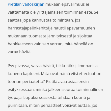
Pietilän väitöskirjan
mukaan epävarmuus ei
välttämättä ole yrittäjämäisen toiminnan este. Se
saattaa jopa kannustaa toimintaan, jos
harrastajapelinkehittäjä nauttii epävarmuuden
mukanaan tuomasta jännityksestä ja sijoittaa
hankkeeseen vain sen verran, mitä hänellä on
varaa hävitä.
Pyy pivossa, varaa hävitä, tilkkutäkki, limonadi ja
koneen kapteeni. Mitä ovat nämä viisi effectuation­
teorian periaatetta? Pietilä avaa asiaa ensin
esityksessään, minkä jälkeen seuraa toiminnallinen
työpaja. Lopuksi sessiosta tehdään koonti ja
punnitaan, miten periaatteet voisivat auttaa, jos