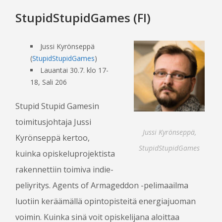
StupidStupidGames (FI)
Jussi Kyrönseppä
(
StupidStupidGames
)
Lauantai 30.7. klo 17-
18, Sali 206
Stupid Stupid Gamesin
toimitusjohtaja Jussi
Jussi Kyrönseppä,
Kyrönseppä kertoo,
StupidStupidGames
kuinka opiskeluprojektista
rakennettiin toimiva indie­
peliyritys. Agents of Armageddon -pelimaailma
luotiin keräämällä opintopisteitä energiajuoman
voimin. Kuinka sinä voit opiskelijana aloittaa