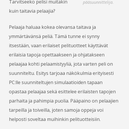
Tarvitseeko pelisi muitakin
pääsuunnittelija.
OTA YHTEYTTÄ
kuin taitavia pelaajia?
Pelaaja haluaa kokea olevansa taitava ja
ymmärtävänsä peliä. Tämä tunne ei synny
itsestään, vaan erilaiset pelituotteet käyttävät
erilaisia tapoja opettaakseen ja ohjatakseen
pelaajaa kohti pelaamistyyliä, jota varten peli on
suunniteltu. Esitys tarjoaa näkökulmia erityisesti
PC:lle suunniteltujen simulaatioiden tapaan
opastaa pelaajaa sekä esittelee erilaisten tapojen
parhaita ja pahimpia puolia. Pääpaino on pelaajien
tarpeilla ja toiveilla, joten samoja oppeja voi
helposti soveltaa muihinkin pelituotteisiin.