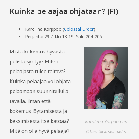
RUOKA JA JUOMA
Kuinka pelaajaa ohjataan? (FI)
LASTEN ROPECON
ESTEETTÖMYYS
Karoliina Korppoo (
Colossal Order
)
TURVALLISUUS JA VIIHTYVYYS
Perjantai 29.7. klo 18-19, Salit 204-205
HÄIRINNÄNVASTAINEN LINJAUS
USEIN KYSYTTYÄ
Mistä kokemus hyvästä
pelistä syntyy? Miten
pelaajasta tulee taitava?
VAPAAEHTOISILLE
Kuinka pelaajaa voi ohjata
OHJELMAN­JÄRJESTÄJÄKSI
pelaamaan suunnitellulla
PELINJOHTAJAKSI
tavalla, ilman että
TYÖVOIMAKSI
kokemus löytämisestä ja
LIPUT
keksimisestä itse katoaa?
Karoliina Korppoo on
BLOGI
Mitä on olla hyvä pelaaja?
Cities: Skylines -pelin
MEDIALLE