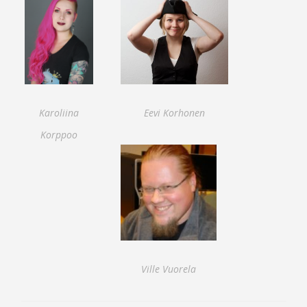
Karoliina
Eevi Korhonen
Korppoo
Ville Vuorela