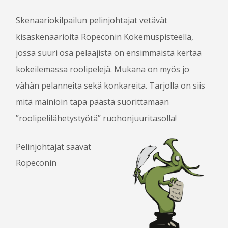
Skenaariokilpailun pelinjohtajat vetävät
OHJELMA
kisaskenaarioita Ropeconin Kokemuspisteellä,
OHJELMAOPAS 2016
jossa suuri osa pelaajista on ensimmäistä kertaa
OHJELMA
kokeilemassa roolipelejä. Mukana on myös jo
PELIT
vähän pelanneita sekä konkareita. Tarjolla on siis
CROSSGAMES
KOKEMUSPISTE
mitä mainioin tapa päästä suorittamaan
PROPPINÄYTTELY
”roolipelilähetystyötä” ruohonjuuritasolla!
SKENAARIOKILPAILU
Pelinjohtajat saavat
KILPAILUJEN TULOKSET
Ropeconin
KÄVIJÄLLE
TAPAHTUMAPAIKKA JA SAAPUMINEN
MAJOITUS