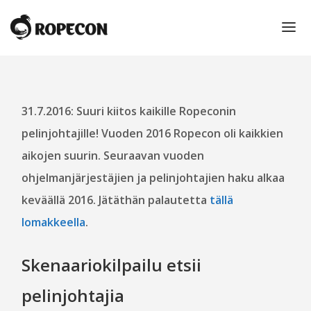
ETUSIVU
ROPECON 2016
31.7.2016: Suuri kiitos kaikille Ropeconin
pelinjohtajille! Vuoden 2016 Ropecon oli kaikkien
ROPECON
aikojen suurin. Seuraavan vuoden
ROPECON 2016
ohjelmanjärjestäjien ja pelinjohtajien haku alkaa
KUNNIAVIERAAT
keväällä 2016. Jätäthän palautetta
tällä
MYYNTIALUE
lomakkeella
.
KIRPPUTORI
KULTAINEN LOHIKÄÄRME JA VUODEN PELITEKO -
Skenaariokilpailu etsii
PALKINNOT
PIENI ROOLIPELISANASTO
pelinjohtajia