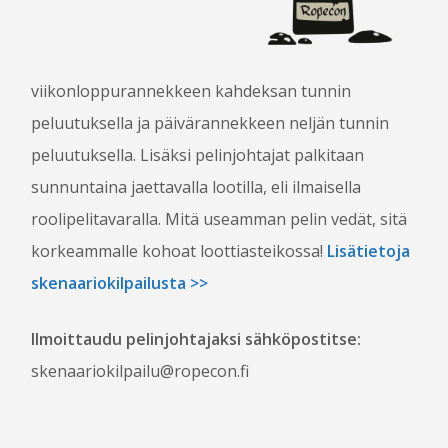
RUOKA JA JUOMA
LASTEN ROPECON
ESTEETTÖMYYS
viikonloppurannekkeen kahdeksan tunnin
TURVALLISUUS JA VIIHTYVYYS
peluutuksella ja päivärannekkeen neljän tunnin
HÄIRINNÄNVASTAINEN LINJAUS
peluutuksella. Lisäksi pelinjohtajat palkitaan
USEIN KYSYTTYÄ
sunnuntaina jaettavalla lootilla, eli ilmaisella
roolipelitavaralla. Mitä useamman pelin vedät, sitä
VAPAAEHTOISILLE
korkeammalle kohoat loottiasteikossa!
Lisätietoja
OHJELMAN­JÄRJESTÄJÄKSI
skenaariokilpailusta >>
PELINJOHTAJAKSI
TYÖVOIMAKSI
Ilmoittaudu pelinjohtajaksi sähköpostitse:
skenaariokilpailu@ropecon.fi
LIPUT
BLOGI
MEDIALLE