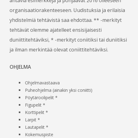
antavia esimerkkejä ja pohjaavat 2016 olleeseen
organisaatiorakenteeseen. Uudistuksia ja erilaisia
yhdistelmiä tehtävistä saa ehdottaa. ** -merkityt
tehtävät olemme ajatelleet ensisijaisesti
duniittitehtäviksi, * -merkityt coniitiksi tai duniitiksi
ja ilman merkintää olevat coniittitehtäviksi.
OHJELMA
Ohjelmavastaava
Puheohjelma (ainakin yksi coniitti)
Pöytäroolipelit *
Figupelit *
Korttipelit *
Larpit *
Lautapelit *
Kokemuspiste