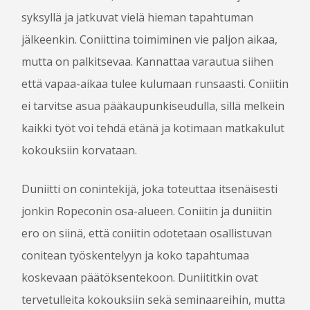
RUOKA JA JUOMA
syksyllä ja jatkuvat vielä hieman tapahtuman
LASTEN ROPECON
jälkeenkin. Coniittina toimiminen vie paljon aikaa,
ESTEETTÖMYYS
mutta on palkitsevaa. Kannattaa varautua siihen
TURVALLISUUS JA VIIHTYVYYS
että vapaa-aikaa tulee kulumaan runsaasti. Coniitin
HÄIRINNÄNVASTAINEN LINJAUS
ei tarvitse asua pääkaupunkiseudulla, sillä melkein
USEIN KYSYTTYÄ
kaikki työt voi tehdä etänä ja kotimaan matkakulut
kokouksiin korvataan.
VAPAAEHTOISILLE
OHJELMAN­JÄRJESTÄJÄKSI
Duniitti on conintekijä, joka toteuttaa itsenäisesti
PELINJOHTAJAKSI
jonkin Ropeconin osa-alueen. Coniitin ja duniitin
TYÖVOIMAKSI
ero on siinä, että coniitin odotetaan osallistuvan
conitean työskentelyyn ja koko tapahtumaa
LIPUT
koskevaan päätöksentekoon. Duniititkin ovat
BLOGI
tervetulleita kokouksiin sekä seminaareihin, mutta
MEDIALLE