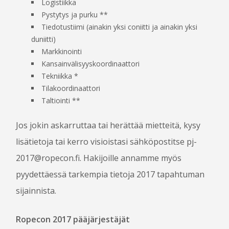
Logistiikka
Pystytys ja purku **
Tiedotustiimi (ainakin yksi coniitti ja ainakin yksi
duniitti)
Markkinointi
Kansainvälisyyskoordinaattori
Tekniikka *
Tilakoordinaattori
Taltiointi **
Jos jokin askarruttaa tai herättää mietteitä, kysy
lisätietoja tai kerro visioistasi sähköpostitse pj-
2017@ropecon.fi. Hakijoille annamme myös
pyydettäessä tarkempia tietoja 2017 tapahtuman
sijainnista.
Ropecon 2017 pääjärjestäjät