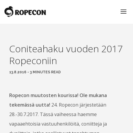
ETUSIVU
Coniteahaku vuoden 2017
ROPECON 2016
Ropeconiin
ROPECON
13.8.2016 - 3 MINUTES READ
ROPECON 2016
KUNNIAVIERAAT
MYYNTIALUE
Ropecon muutosten kourissa! Ole mukana
KIRPPUTORI
tekemässä uutta!
24. Ropecon järjestetään
KULTAINEN LOHIKÄÄRME JA VUODEN PELITEKO -
28.-30.7.2017. Tässä vaiheessa haemme
PALKINNOT
PIENI ROOLIPELISANASTO
vapaaehtoisia vastuuhenkilöitä, coniitteja ja