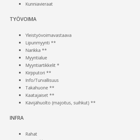
Kunniavieraat
TYÖVOIMA
Yleistyövoimavastaava
Lipunmyynti **
Narikka **
Myyntialue
Myyntiartikkelit *
Kirpputori **
Info/Turvallisuus
Takahuone **
Kaatajaiset **
Kävijähuolto (majoitus, suihkut) **
INFRA
Rahat