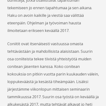
duniitteja, jotka osallistuvat tapahtuman
tekemiseen jo ennen tapahtumaa ja sen aikana.
OHJELMA
Haku on avoin kaikille ja viestiä saa välittää
OHJELMAOPAS 2016
eteenpäin. Ohjelman ja työvoiman hausta
OHJELMA
ilmoitetaan erikseen keväällä 2017.
PELIT
CROSSGAMES
Coniitit ovat itsenäisesti vastuussa omasta
KOKEMUSPISTE
tehtävästään ja mahdollisista alaisistaan. Suurin
PROPPINÄYTTELY
osa coniiteista tekee tiivistä yhteistyötä muiden
SKENAARIOKILPAILU
conitean jäsenten kanssa. Koko conitean
KILPAILUJEN TULOKSET
kokouksia on pitkin vuotta parin kuukauden välein,
loppukeväästä ja kesästä tiheämpään. Lisäksi
KÄVIJÄLLE
järjestämme viikonlopun mittaisen seminaarin
TAPAHTUMAPAIKKA JA SAAPUMINEN
tammikuussa 2017. Suurin osa työstä on keväällä ja
MAJOITUS
alkukesästä 2017, mutta tehtävät alkavat jo heti