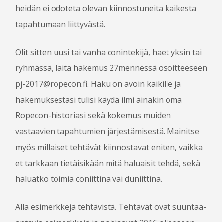
heidän ei odoteta olevan kiinnostuneita kaikesta
OTA YHTEYTTÄ
tapahtumaan liittyvästä.
Olit sitten uusi tai vanha conintekijä, haet yksin tai
ryhmässä, laita hakemus 27mennessä osoitteeseen
pj-2017@ropecon.fi. Haku on avoin kaikille ja
hakemuksestasi tulisi käydä ilmi ainakin oma
Ropecon-historiasi sekä kokemus muiden
vastaavien tapahtumien järjestämisestä. Mainitse
myös millaiset tehtävät kiinnostavat eniten, vaikka
et tarkkaan tietäisikään mitä haluaisit tehdä, sekä
haluatko toimia coniittina vai duniittina.
Alla esimerkkejä tehtävistä. Tehtävät ovat suuntaa-