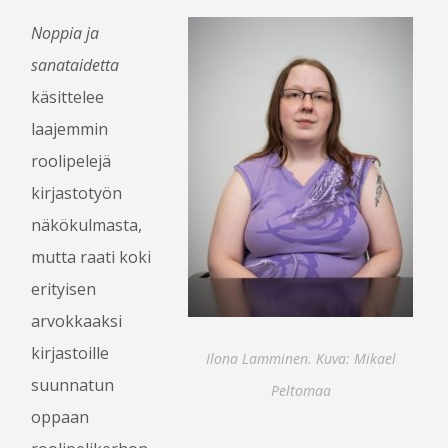
Noppia ja
OHJELMA
sanataidetta
OHJELMAOPAS 2016
käsittelee
OHJELMA
laajemmin
PELIT
roolipelejä
CROSSGAMES
KOKEMUSPISTE
kirjastotyön
PROPPINÄYTTELY
näkökulmasta,
SKENAARIOKILPAILU
mutta raati koki
KILPAILUJEN TULOKSET
erityisen
arvokkaaksi
kirjastoille
KÄVIJÄLLE
Ilona Lamminen. Kuva: Mikael
suunnatun
Peltomaa
TAPAHTUMAPAIKKA JA SAAPUMINEN
oppaan
MAJOITUS