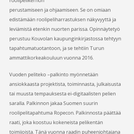
roolipelikerhon
RUOKA JA JUOMA
perustamiseen ja ohjaamiseen. Se on omiaan
LASTEN ROPECON
ESTEETTÖMYYS
edistämään roolipeliharrastuksen näkyvyyttä ja
TURVALLISUUS JA VIIHTYVYYS
leviämistä etenkin nuorten parissa. Opinnäytetyö
HÄIRINNÄNVASTAINEN LINJAUS
perustuu Kouvolan kaupunginkirjastossa tehtyyn
USEIN KYSYTTYÄ
tapahtumatuotantoon, ja se tehtiin Turun
ammattikorkeakouluun vuonna 2016.
VAPAAEHTOISILLE
Vuoden peliteko –palkinto myönnetään
OHJELMAN­JÄRJESTÄJÄKSI
ansiokkaasta projektista, toiminnasta, julkaisusta
PELINJOHTAJAKSI
tai muusta tempauksesta ei-digitaalisten pelien
TYÖVOIMAKSI
saralla. Palkinnon jakaa Suomen suurin
roolipelitapahtuma Ropecon. Palkinnosta päättää
LIPUT
BLOGI
raati, joka koostuu kokeneista pelikentän
MEDIALLE
toimijoista. Tänä vuonna raadin puheenjohtajana