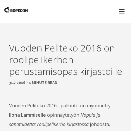
ETUSIVU
ROPECON 2016
Vuoden Peliteko 2016 on
roolipelikerhon
ROPECON
perustamisopas kirjastoille
ROPECON 2016
KUNNIAVIERAAT
31.7.2016 - 1 MINUTE READ
MYYNTIALUE
KIRPPUTORI
Vuoden Peliteko 2016 –palkinto on myönnetty
KULTAINEN LOHIKÄÄRME JA VUODEN PELITEKO -
PALKINNOT
Ilona Lammiselle
opinnäytetyön
Noppia ja
PIENI ROOLIPELISANASTO
sanataidetta: roolipelikerho kirjastossa
johdosta.