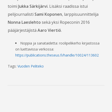
OTA YHTEYTTÄ
toimi
Jukka Särkijärvi
. Lisäksi raadissa istui
pelijournalisti
Sami Koponen
, larppisuunnittelija
Nonna Laeslehto
sekä yksi Ropeconin 2016
pääjärjestäjistä
Aaro Viertiö
.
Noppia ja sanataidetta: roolipelikerho kirjastossa
on luettavissa verkossa:
https://publications.theseus.fi/handle/10024/113602
Tags:
Vuoden Peliteko