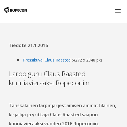
ETUSIVU
ROPECON 2016
Tiedote 21.1.2016
ROPECON
Pressikuva: Claus Raasted
(4272 x 2848 px)
ROPECON 2016
Larppiguru Claus Raasted
KUNNIAVIERAAT
kunniavieraaksi Ropeconiin
MYYNTIALUE
KIRPPUTORI
KULTAINEN LOHIKÄÄRME JA VUODEN PELITEKO -
Tanskalainen larpinjärjestämisen ammattilainen,
PALKINNOT
kirjailija ja yrittäjä Claus Raasted saapuu
PIENI ROOLIPELISANASTO
kunniavieraaksi vuoden 2016 Ropeconiin.