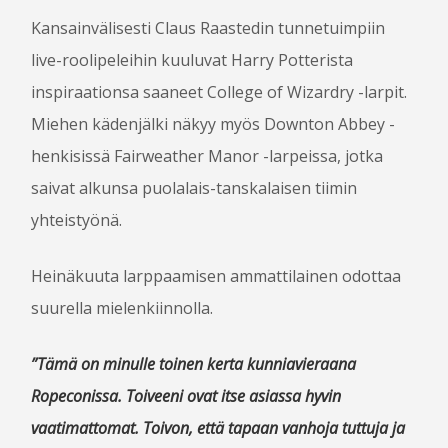
RUOKA JA JUOMA
Kansainvälisesti Claus Raastedin tunnetuimpiin
LASTEN ROPECON
live-roolipeleihin kuuluvat Harry Potterista
ESTEETTÖMYYS
inspiraationsa saaneet College of Wizardry -larpit.
TURVALLISUUS JA VIIHTYVYYS
Miehen kädenjälki näkyy myös Downton Abbey -
HÄIRINNÄNVASTAINEN LINJAUS
USEIN KYSYTTYÄ
henkisissä Fairweather Manor -larpeissa, jotka
saivat alkunsa puolalais-tanskalaisen tiimin
yhteistyönä.
VAPAAEHTOISILLE
OHJELMAN­JÄRJESTÄJÄKSI
Heinäkuuta larppaamisen ammattilainen odottaa
PELINJOHTAJAKSI
suurella mielenkiinnolla.
TYÖVOIMAKSI
”Tämä on minulle toinen kerta kunniavieraana
LIPUT
Ropeconissa. Toiveeni ovat itse asiassa hyvin
BLOGI
vaatimattomat. Toivon, että tapaan vanhoja tuttuja ja
MEDIALLE