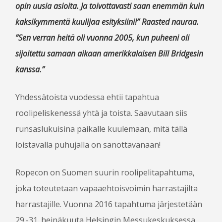
opin uusia asioita. Ja toivottavasti saan enemmän kuin
OTA YHTEYTTÄ
kaksikymmentä kuulijaa esityksiini!” Raasted nauraa.
”Sen verran heitä oli vuonna 2005, kun puheeni oli
sijoitettu samaan aikaan amerikkalaisen Bill Bridgesin
kanssa.”
Yhdessätoista vuodessa ehtii tapahtua
roolipeliskenessä yhtä ja toista. Saavutaan siis
runsaslukuisina paikalle kuulemaan, mitä tällä
loistavalla puhujalla on sanottavanaan!
Ropecon on Suomen suurin roolipelitapahtuma,
joka toteutetaan vapaaehtoisvoimin harrastajilta
harrastajille. Vuonna 2016 tapahtuma järjestetään
29.-31. heinäkuuta Helsingin Messukeskuksessa.