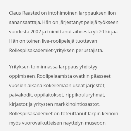
OHJELMA
Claus Raasted on intohimoinen larppauksen ilon
OHJELMAOPAS 2016
sanansaattaja. Hän on järjestänyt pelejä työkseen
OHJELMA
vuodesta 2002 ja toimittanut aiheesta yli 20 kirjaa.
PELIT
Hän on toinen live-roolipelejä tuottavan
CROSSGAMES
Rollespilsakademiet-yrityksen perustajista.
KOKEMUSPISTE
PROPPINÄYTTELY
Yrityksen toiminnassa larppaus yhdistyy
SKENAARIOKILPAILU
oppimiseen. Roolipelaamista ovatkin päässeet
KILPAILUJEN TULOKSET
vuosien aikana kokeilemaan useat järjestöt,
päiväkodit, oppilaitokset, rippikouluryhmät,
KÄVIJÄLLE
kirjastot ja yritysten markkinointiosastot.
Rollespilsakademiet on toteuttanut larpin keinoin
TAPAHTUMAPAIKKA JA SAAPUMINEN
myös vuorovaikutteisen näyttelyn museoon.
MAJOITUS