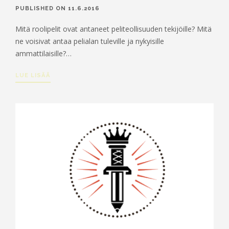
RUOKA JA JUOMA
PUBLISHED ON 11.6.2016
LASTEN ROPECON
Mitä roolipelit ovat antaneet peliteollisuuden tekijöille? Mitä
ESTEETTÖMYYS
ne voisivat antaa pelialan tuleville ja nykyisille
TURVALLISUUS JA VIIHTYVYYS
ammattilaisille?…
HÄIRINNÄNVASTAINEN LINJAUS
LUE LISÄÄ
USEIN KYSYTTYÄ
VAPAAEHTOISILLE
OHJELMAN­JÄRJESTÄJÄKSI
PELINJOHTAJAKSI
TYÖVOIMAKSI
LIPUT
BLOGI
MEDIALLE