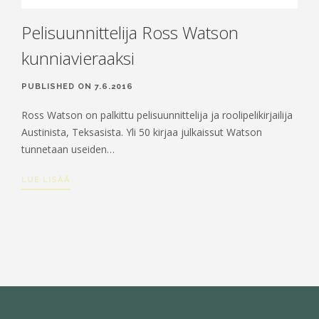
OTA YHTEYTTÄ
Pelisuunnittelija Ross Watson
kunniavieraaksi
PUBLISHED ON 7.6.2016
Ross Watson on palkittu pelisuunnittelija ja roolipelikirjailija
Austinista, Teksasista. Yli 50 kirjaa julkaissut Watson
tunnetaan useiden…
LUE LISÄÄ