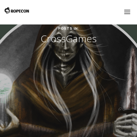
POSTS IN:
CrossGames
ETUSIVU
ROPECON 2016
ROPECON
ROPECON 2016
KUNNIAVIERAAT
MYYNTIALUE
KIRPPUTORI
KULTAINEN LOHIKÄÄRME JA VUODEN PELITEKO -
PALKINNOT
PIENI ROOLIPELISANASTO