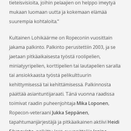
tieteisvisioita, joihin pelaajien on helppo imeytyä
mukaan luomaan uutta ja kokemaan elämää
suurempia kohtaloita.”
Kultainen Lohikäärme on Ropeconin vuosittain
jakama palkinto. Palkinto perustettiin 2003, ja se
jaetaan pitkäaikaisesta työstä roolipelien,
miniatyyripelien, korttipelien tai lautapelien saralla
tai ansiokkaasta työstä pelikulttuurin
kehittymisessä tai kehittämisessä. Palkinnosta
päättää asiantuntijaraati. Tänä vuonna raadissa
toimivat raadin puheenjohtaja
Mika Loponen
,
Ropecon-veteraani
Jukka Seppänen
,
tapahtumanjärjestäjä ja pitkäaikainen aktiivi
Heidi