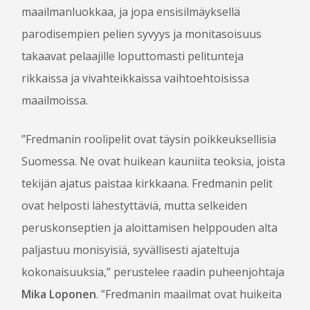
maailmanluokkaa, ja jopa ensisilmäyksellä
OTA YHTEYTTÄ
parodisempien pelien syvyys ja monitasoisuus
takaavat pelaajille loputtomasti pelitunteja
rikkaissa ja vivahteikkaissa vaihtoehtoisissa
maailmoissa.
”Fredmanin roolipelit ovat täysin poikkeuksellisia
Suomessa. Ne ovat huikean kauniita teoksia, joista
tekijän ajatus paistaa kirkkaana. Fredmanin pelit
ovat helposti lähestyttäviä, mutta selkeiden
peruskonseptien ja aloittamisen helppouden alta
paljastuu monisyisiä, syvällisesti ajateltuja
kokonaisuuksia,” perustelee raadin puheenjohtaja
Mika Loponen
. ”Fredmanin maailmat ovat huikeita