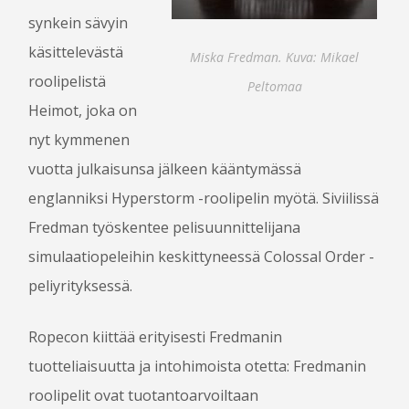
RUOKA JA JUOMA
synkein sävyin
LASTEN ROPECON
käsittelevästä
Miska Fredman. Kuva: Mikael
ESTEETTÖMYYS
roolipelistä
TURVALLISUUS JA VIIHTYVYYS
Peltomaa
Heimot, joka on
HÄIRINNÄNVASTAINEN LINJAUS
nyt kymmenen
USEIN KYSYTTYÄ
vuotta julkaisunsa jälkeen kääntymässä
englanniksi Hyperstorm -roolipelin myötä. Siviilissä
VAPAAEHTOISILLE
Fredman työskentee pelisuunnittelijana
OHJELMAN­JÄRJESTÄJÄKSI
simulaatiopeleihin keskittyneessä Colossal Order -
PELINJOHTAJAKSI
peliyrityksessä.
TYÖVOIMAKSI
Ropecon kiittää erityisesti Fredmanin
LIPUT
tuotteliaisuutta ja intohimoista otetta: Fredmanin
BLOGI
roolipelit ovat tuotantoarvoiltaan
MEDIALLE