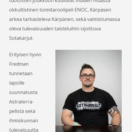
tuotosten joukkoon kuuluvat muiden muassa
okkultistinen toimitaroolipeli ENOC, Kärpäsen
OHJELMA
arkea tarkasteleva Kärpänen, sekä valmistumassa
OHJELMAOPAS 2016
oleva tulevaisuuden taisteluihin sijoittuva
OHJELMA
Sotakarjut.
PELIT
CROSSGAMES
Erityisen hyvin
KOKEMUSPISTE
Fredman
PROPPINÄYTTELY
tunnetaan
SKENAARIOKILPAILU
lapsille
KILPAILUJEN TULOKSET
suunnatusta
Astraterra-
KÄVIJÄLLE
pelistä sekä
TAPAHTUMAPAIKKA JA SAAPUMINEN
ihmiskunnan
MAJOITUS
tulevaisuutta