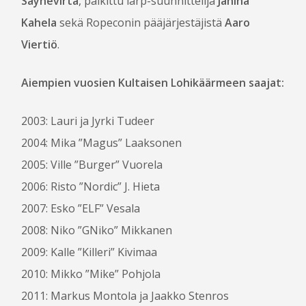
Säynevirta
, palkittu larp-suunnittelija
Janina
Kahela
sekä Ropeconin pääjärjestäjistä
Aaro
Viertiö
.
Aiempien vuosien Kultaisen Lohikäärmeen saajat:
2003: Lauri ja Jyrki Tudeer
2004: Mika ”Magus” Laaksonen
2005: Ville ”Burger” Vuorela
2006: Risto ”Nordic” J. Hieta
2007: Esko ”ELF” Vesala
2008: Niko ”GNiko” Mikkanen
2009: Kalle ”Killeri” Kivimaa
2010: Mikko ”Mike” Pohjola
2011: Markus Montola ja Jaakko Stenros