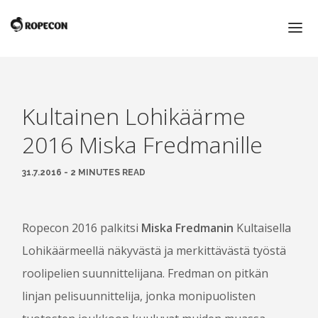
ETUSIVU
ROPECON 2016
Kultainen Lohikäärme
2016 Miska Fredmanille
ROPECON
ROPECON 2016
31.7.2016 - 2 MINUTES READ
KUNNIAVIERAAT
MYYNTIALUE
Ropecon 2016 palkitsi
Miska Fredmanin
Kultaisella
KIRPPUTORI
Lohikäärmeellä näkyvästä ja merkittävästä työstä
KULTAINEN LOHIKÄÄRME JA VUODEN PELITEKO -
PALKINNOT
roolipelien suunnittelijana. Fredman on pitkän
PIENI ROOLIPELISANASTO
linjan pelisuunnittelija, jonka monipuolisten