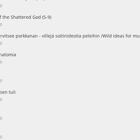
00
f the Shattered God (5-9)
00
vitsee porkkanan - villejä soitinideoita peleihin /Wild ideas for m
00
anatomia
00
00
sen tuli
00
00
00