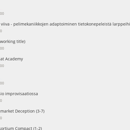
:00
y viiva - pelimekaniikkojen adaptoiminen tietokonepeleistä larppeihi
00
working title)
:00
bat Academy
:00
:00
io improvisaatiossa
00
market Deception (3-7)
00
sortium Compact (1-2)