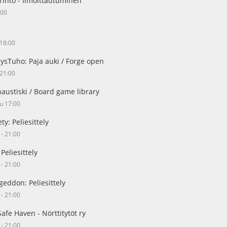
intö - Ilmoittautuminen
:00
 18:00
ysTuho: Paja auki / Forge open
 21:00
naustiski / Board game library
su 17:00
ty: Peliesittely
 - 21:00
Peliesittely
 - 21:00
eddon: Peliesittely
 - 21:00
afe Haven - Nörttitytöt ry
 - 21:00