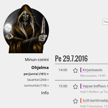
Pe 29.7.2016
Minun conini
Ohjelma
14:00
Kirjastoauto
perjantai (161)
Messuaukio, 14:00 -
lauantai (264)
sunnuntai (119)
15:00
Vapaa boffaus /
Halli 5 Bofferi- ja Te
Info
Scifi-korttiroolip
Halli 5 Korttialue, 15